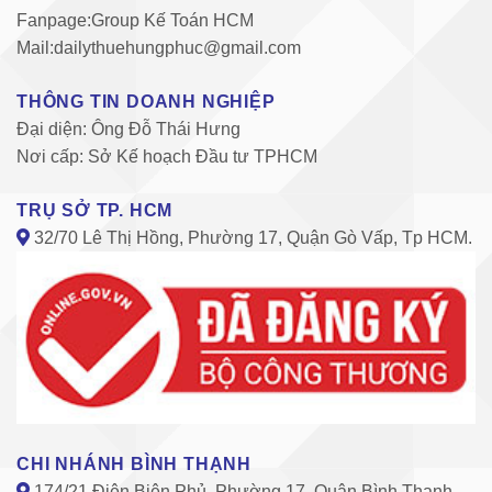
Fanpage:Group Kế Toán HCM
Mail:dailythuehungphuc@gmail.com
THÔNG TIN DOANH NGHIỆP
Đại diện: Ông Đỗ Thái Hưng
Nơi cấp: Sở Kế hoạch Đầu tư TPHCM
TRỤ SỞ TP. HCM
32/70 Lê Thị Hồng, Phường 17, Quận Gò Vấp, Tp HCM.
CHI NHÁNH BÌNH THẠNH
174/21 Điện Biên Phủ, Phường 17, Quận Bình Thạnh,