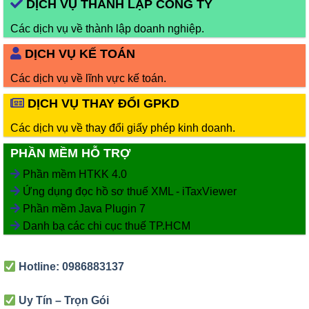
DỊCH VỤ THÀNH LẬP CÔNG TY
Các dịch vụ về thành lập doanh nghiệp.
DỊCH VỤ KẾ TOÁN
Các dịch vụ về lĩnh vực kế toán.
DỊCH VỤ THAY ĐỔI GPKD
Các dịch vụ về thay đổi giấy phép kinh doanh.
PHẦN MỀM HỖ TRỢ
Phần mềm HTKK 4.0
Ứng dụng đọc hồ sơ thuế XML - iTaxViewer
Phần mềm Java Plugin 7
Danh bạ các chi cục thuế TP.HCM
Hotline: 0986883137
Uy Tín – Trọn Gói