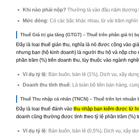
Khi nào phải nộp?
Thường là vào đầu năm dương lịc
Mức đóng:
Có các bậc khác nhau, từ vài trăm nghìn 
Thuế Giá trị gia tăng (GTGT) – Thuế trên phần giá trị b
Đây là loại thuế gián thu, nghĩa là nó được cộng vào g
nhưng bạn (hộ kinh doanh) là người thu hộ và nộp cho
phần trăm (%) trên doanh thu, tùy thuộc vào ngành ngh
Ví dụ tỷ lệ:
Bán buôn, bán lẻ (1%), Dịch vụ, xây dựng 
Doanh thu tính thuế:
Là toàn bộ tiền bán hàng, cun
Thuế Thu nhập cá nhân (TNCN) – Thuế trên lợi nhuận
Đây là loại thuế đánh vào
thu nhập bạn kiếm được từ h
doanh cũng thường được tính theo tỷ lệ phần trăm (%) t
Ví dụ tỷ lệ:
Bán buôn, bán lẻ (0,5%), Dịch vụ, xây dựn