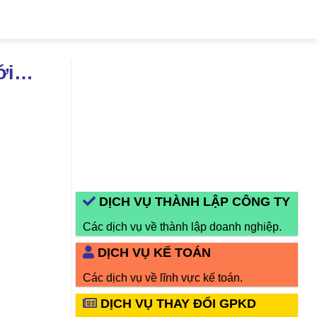
Mới…
DỊCH VỤ THÀNH LẬP CÔNG TY
Các dịch vụ về thành lập doanh nghiệp.
DỊCH VỤ KẾ TOÁN
Các dịch vụ về lĩnh vực kế toán.
DỊCH VỤ THAY ĐỔI GPKD