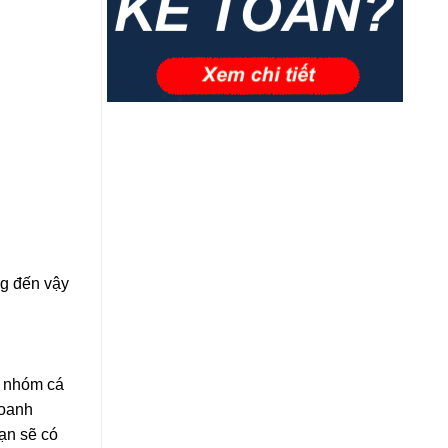
ng đến vậy
t nhóm cá
doanh
ạn sẽ có