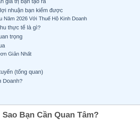
 giá trị bạn tạo ra
lợi nhuận bạn kiếm được
ếu Năm 2026 Với Thuế Hộ Kinh Doanh
u thực tế là gì?
uan trọng
ua
ơn Giản Nhất
tuyến (tổng quan)
nh Doanh?
Vì Sao Bạn Cần Quan Tâm?