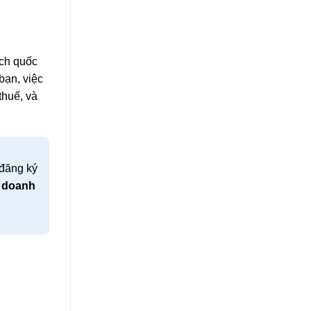
ách quốc
bạn, việc
thuế, và
 đăng ký
h doanh