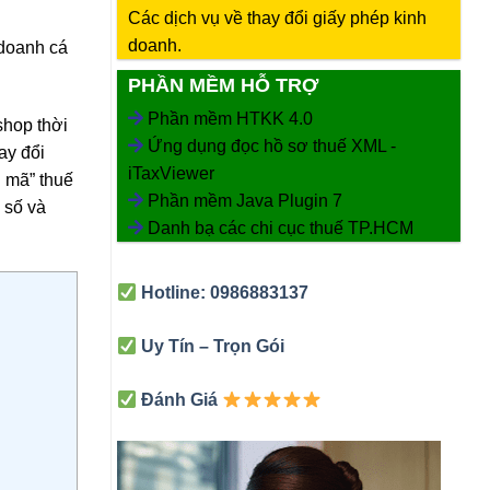
Các dịch vụ về thay đổi giấy phép kinh
doanh.
doanh cá
PHẦN MỀM HỖ TRỢ
Phần mềm HTKK 4.0
shop thời
Ứng dụng đọc hồ sơ thuế XML -
ay đổi
iTaxViewer
i mã” thuế
Phần mềm Java Plugin 7
 số và
Danh bạ các chi cục thuế TP.HCM
Hotline: 0986883137
Uy Tín – Trọn Gói
Đánh Giá