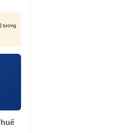
lệ tương
Thuế