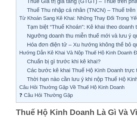
Thuế Giá trị gia tăng (GTGT) – Thuế trên phần
Thuế Thu nhập cá nhân (TNCN) – Thuế trên 
Từ Khoán Sang Kê Khai: Những Thay Đổi Trọng Y
Tạm biệt “Thuế Khoán”: Kê khai theo doanh th
Ngưỡng doanh thu miễn thuế mới và lưu ý q
Hóa đơn điện tử – Xu hướng không thể bỏ q
Hướng Dẫn Kê Khai Và Nộp Thuế Hộ Kinh Doanh Đ
Chuẩn bị gì trước khi kê khai?
Các bước kê khai Thuế Hộ Kinh Doanh trực 
Thời hạn nào cần lưu ý khi nộp Thuế Hộ Ki
Câu Hỏi Thường Gặp Về Thuế Hộ Kinh Doanh
❓ Câu Hỏi Thường Gặp
Thuế Hộ Kinh Doanh Là Gì Và 