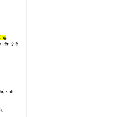
cùng
,
trên tỷ lệ
 hộ kinh
).