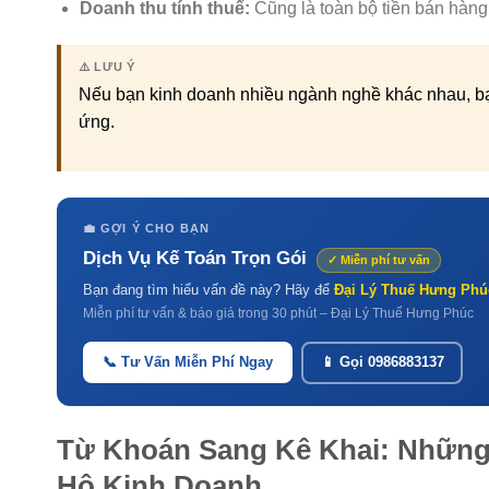
Doanh thu tính thuế:
Cũng là toàn bộ tiền bán hàng
⚠️ LƯU Ý
Nếu bạn kinh doanh nhiều ngành nghề khác nhau, bạn
ứng.
💼 GỢI Ý CHO BẠN
Dịch Vụ Kế Toán Trọn Gói
✓ Miễn phí tư vấn
Bạn đang tìm hiểu vấn đề này? Hãy để
Đại Lý Thuế Hưng Phú
Miễn phí tư vấn & báo giá trong 30 phút – Đại Lý Thuế Hưng Phúc
📞 Tư Vấn Miễn Phí Ngay
📱 Gọi 0986883137
Từ Khoán Sang Kê Khai: Những
Hộ Kinh Doanh