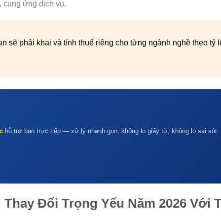
, cung ứng dịch vụ.
 sẽ phải khai và tính thuế riêng cho từng ngành nghề theo tỷ 
c
hỗ trợ bạn trực tiếp — xử lý nhanh gọn, không lo giấy tờ, không lo sai sót.
 Thay Đổi Trọng Yếu Năm 2026 Với 