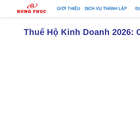
Skip
GIỚI THIỆU
DỊCH VỤ THÀNH LẬP
D
to
content
Thuế Hộ Kinh Doanh 2026: