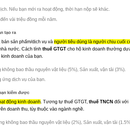
h. Nếu bạn mới ra hoạt động, thời hạn nộp sẽ khác.
đến vài triệu đồng mỗi năm.
ạn tạo ra
iá bán sản phẩm/dịch vụ và
người tiêu dùng là người chịu cuối 
 nhà nước. Cách tính
thuế GTGT
cho hộ kinh doanh thường dựa 
ề kinh doanh của bạn.
không bao thầu nguyên vật liệu (5%), Sản xuất, vận tải (3%).
g ứng dịch vụ của bạn.
 bạn kiếm được
oạt động kinh doanh
. Tương tự thuế GTGT,
thuế TNCN
đối với
rên doanh thu, tùy thuộc vào ngành nghề.
g không bao thầu nguyên vật liệu (2%), Sản xuất, vận tải (1.5%