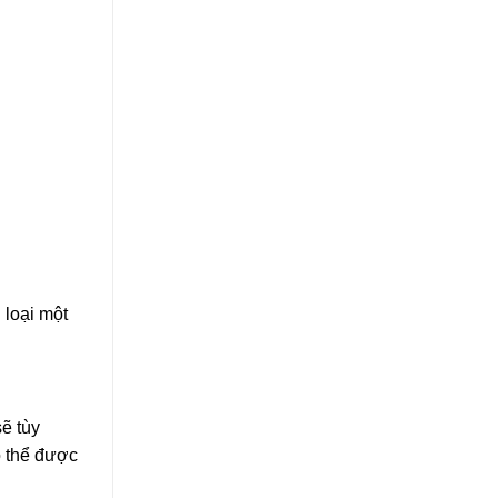
 loại một
ẽ tùy
ó thể được