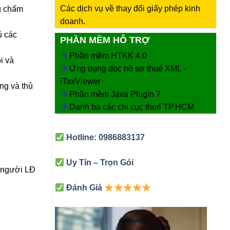
Các dịch vụ về thay đổi giấy phép kinh
g chấm
doanh.
ủ các
PHẦN MỀM HỖ TRỢ
Phần mềm HTKK 4.0
i và
Ứng dụng đọc hồ sơ thuế XML -
iTaxViewer
ộng và
thủ
Phần mềm Java Plugin 7
Danh bạ các chi cục thuế TP.HCM
Hotline: 0986883137
Uy Tín – Trọn Gói
 người LĐ
Đánh Giá