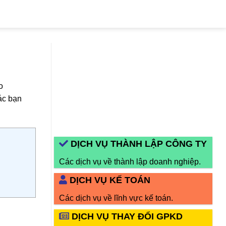
o
ác bạn
DỊCH VỤ THÀNH LẬP CÔNG TY
Các dịch vụ về thành lập doanh nghiệp.
DỊCH VỤ KẾ TOÁN
Các dịch vụ về lĩnh vực kế toán.
DỊCH VỤ THAY ĐỔI GPKD