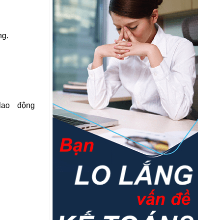
ng.
lao động